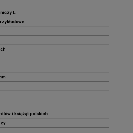
niczy L
przykładowe
ych
 mm
ólów i książąt polskich
czy