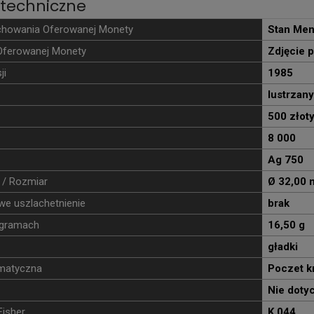
techniczne
chowania Oferowanej Monety
Stan Men
Oferowanej Monety
Zdjęcie 
ji
1985
lustrzany
500 złot
8 000
Ag 750
 / Rozmiar
Ø 32,00
e uszlachetnienie
brak
gramach
16,50 g
gładki
ematyczna
Poczet kr
Nie doty
Fisher
K 044