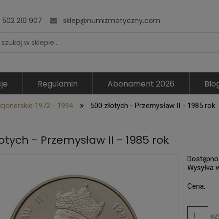
502 210 907
sklep@numizmatyczny.com
je
Regulamin
Abonament 2026
Blo
»
cjonerskie 1972 - 1994
500 złotych - Przemysław II - 1985 rok
otych - Przemysław II - 1985 rok
Dostępno
Wysyłka 
Cena:
sz