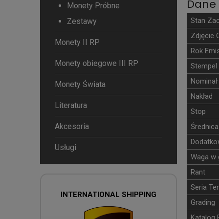
Dane 
Monety Próbne
Stan Za
Zestawy
Zdjęcie 
Monety II RP
Rok Emis
Monety obiegowe III RP
Stempel
Nominał
Monety Świata
Nakład
Literatura
Stop
Akcesoria
Średnica
Dodatkow
Usługi
Waga w 
Rant
Seria T
INTERNATIONAL SHIPPING
Grading
Katalog 