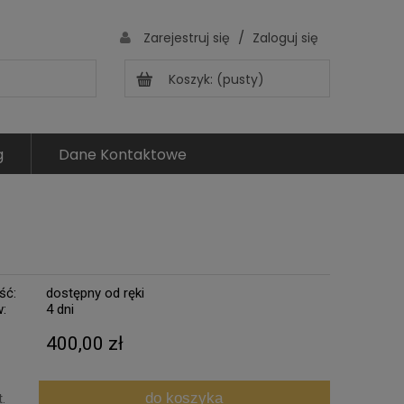
/
Zarejestruj się
Zaloguj się
Koszyk:
(pusty)
g
Dane Kontaktowe
ść:
dostępny od ręki
w:
4 dni
400,00 zł
do koszyka
t.