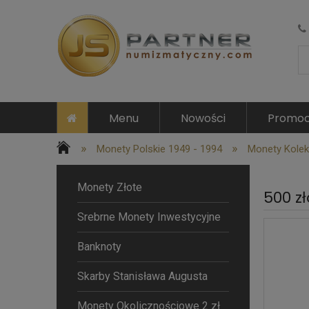
Menu
Nowości
Promoc
»
»
Monety Polskie 1949 - 1994
Monety Kolek
Monety Złote
500 zł
Srebrne Monety Inwestycyjne
Banknoty
Skarby Stanisława Augusta
Monety Okolicznościowe 2 zł