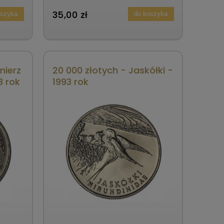
1993 rok
35,00 zł
oszyka
do koszyka
mierz
20 000 złotych - Jaskółki -
3 rok
1993 rok