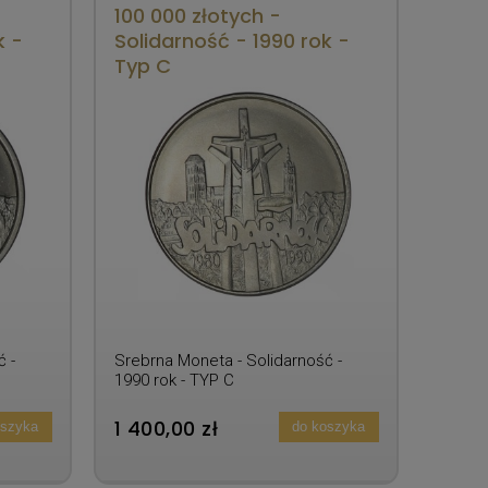
100 000 złotych -
k -
Solidarność - 1990 rok -
Typ C
 -
Srebrna Moneta - Solidarność -
1990 rok - TYP C
1 400,00 zł
oszyka
do koszyka