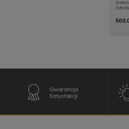
Srebrn
Odrodz
rok
500,0
Gwarancja
Satysfakcji