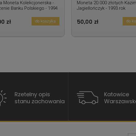
a Moneta Kolekcjonerska -
Moneta 20 000 złotych Kazim
enie Banku Polskiego - 1994
Jagiellończyk - 1993 rok
0 zł
50,00 zł
do koszyka
do k
Rzetelny opis
Katowice
stanu zachowania
Warszawsk