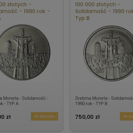
00 złotych -
100 000 złotych -
arność - 1990 rok -
Solidarność - 1990 ro
A
Typ B
a Moneta - Solidarność -
Srebrna Moneta - Solidarność
ok - TYP A
1990 rok - TYP B
0 zł
750,00 zł
do koszyka
do k