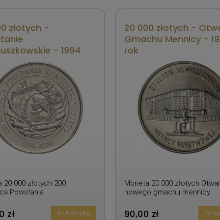
0 złotych -
20 000 złotych - Otw
tanie
Gmachu Mennicy - 1
iuszkowskie - 1994
rok
 20 000 złotych 200
Moneta 20 000 złotych Otwar
ca Powstania
nowego gmachu mennicy
szkowskiego - 1994 rok
państwowej - 1994 rok
0 zł
90,00 zł
do koszyka
do k