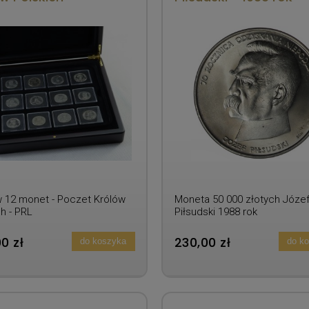
 12 monet - Poczet Królów
Moneta 50 000 złotych Józe
h - PRL
Piłsudski 1988 rok
0 zł
230,00 zł
do koszyka
do k