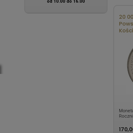
od 10.00 do 16.00
20 00
Pows
Kośc
rok
Moneta
Roczni
Kościu
170,0