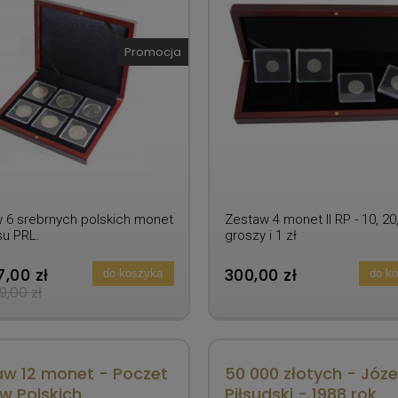
Promocja
 6 srebrnych polskich monet
Zestaw 4 monet II RP - 10, 20
su PRL.
groszy i 1 zł
,00 zł
300,00 zł
do koszyka
do k
9,00 zł
aw 12 monet - Poczet
50 000 złotych - Józe
w Polskich
Piłsudski - 1988 rok