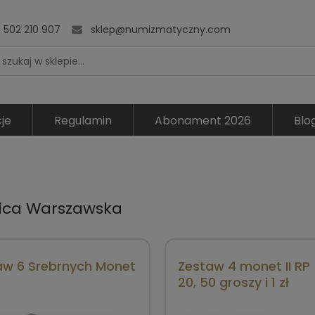
502 210 907
sklep@numizmatyczny.com
je
Regulamin
Abonament 2026
Blo
ica Warszawska
aw 6 Srebrnych Monet
Zestaw 4 monet II RP -
20, 50 groszy i 1 zł