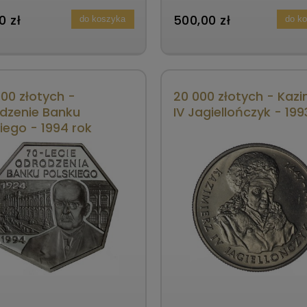
ok
warszawskiego - 1993 rok
0 zł
500,00 zł
do koszyka
do k
00 złotych -
20 000 złotych - Kazi
dzenie Banku
IV Jagiellończyk - 199
iego - 1994 rok