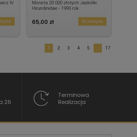
ierz IV
Moneta 20 000 złotych Jaskółki
Hirundinidae - 1993 rok
65,00 zł
oszyka
do koszyka
1
2
3
4
5
...
17
Terminowa
a 26
Realizacja