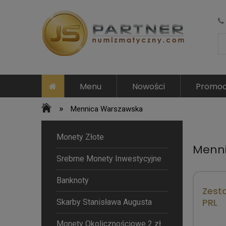
Menu
Nowości
Promoc
»
Mennica Warszawska
Monety Złote
Menn
Srebrne Monety Inwestycyjne
Banknoty
Zest
PRL
Skarby Stanisława Augusta
Monety Okolicznościowe 2 zł