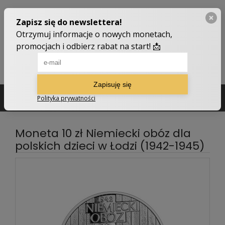
502 210 907
sklep@numizmatyczny.com
Moneta 10 zł Niemiecki obóz dla
polskich dzieci w Łodzi (1942-1945)