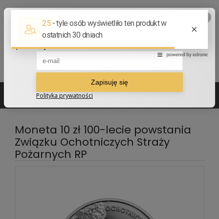
502 210 907
sklep@numizmatyczny.com
Moneta 10 zł 100-lecie powstania
Związku Ochotniczych Straży
Pożarnych RP