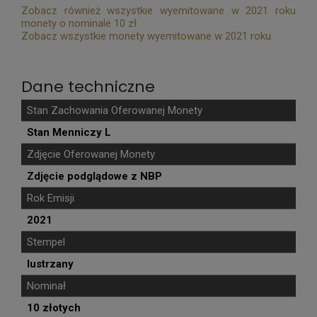
Zobacz również wszystkie wyemitowane w 2021 roku
monety o nominale 10 zł.
Zobacz wszystkie monety wyemitowane w 2021 roku.
Dane techniczne
Stan Zachowania Oferowanej Monety
Stan Menniczy L
Zdjęcie Oferowanej Monety
Zdjęcie podglądowe z NBP
Rok Emisji
2021
Stempel
lustrzany
Nominał
10 złotych