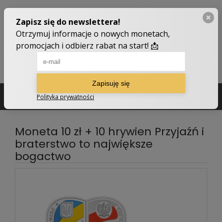
502 210 907
sklep@numizmatyczny.com
Moneta 10 zł + 10 hrywien Przyjaźń i
braterstwo to największe
bogactwo