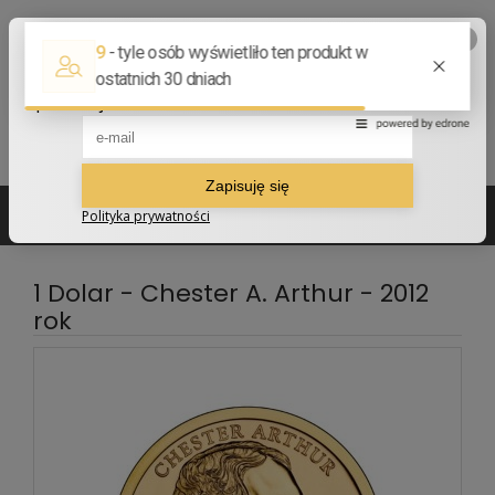
502 210 907
sklep@numizmatyczny.com
1 Dolar - Chester A. Arthur - 2012
rok