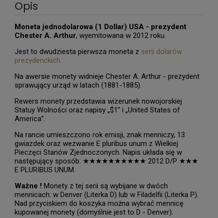
Opis
Moneta jednodolarowa (1 Dollar) USA - prezydent
Chester A. Arthur
, wyemitowana w 2012 roku.
Jest to dwudziesta pierwsza moneta z
serii dolarów
prezydenckich.
Na awersie monety widnieje Chester A. Arthur - prezydent
sprawujący urząd w latach (1881-1885).
Rewers monety przedstawia wizerunek nowojorskiej
Statuy Wolności oraz napisy „$1” i „United States of
America”.
Na rancie umieszczono rok emisji, znak menniczy, 13
gwiazdek oraz wezwanie E pluribus unum z Wielkiej
Pieczęci Stanów Zjednoczonych. Napis układa się w
następujący sposób: ★★★★★★★★★★ 2012 D/P ★★★
E PLURIBUS UNUM.
Ważne !
Monety z tej serii są wybijane w dwóch
mennicach: w Denver (Literka D) lub w Filadelfii (Literka P).
Nad przyciskiem do koszyka można wybrać mennicę
kupowanej monety (domyślnie jest to D - Denver).