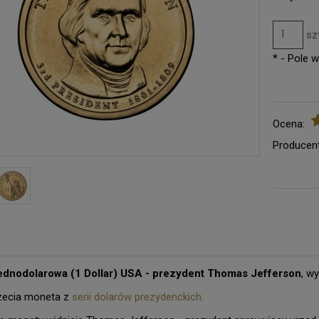
sz
*
- Pole 
Ocena:
Producent
ednodolarowa (1 Dollar) USA - prezydent Thomas Jefferson
, w
rzecia moneta z
serii dolarów prezydenckich.