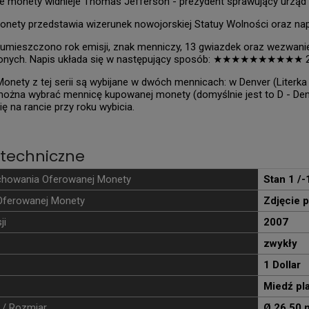
e monety widnieje Thomas Jefferson - prezydent sprawujący urząd 
nety przedstawia wizerunek nowojorskiej Statuy Wolności oraz napis
 umieszczono rok emisji, znak menniczy, 13 gwiazdek oraz wezwanie
onych. Napis układa się w następujący sposób: ★★★★★★★★★★ 
onety z tej serii są wybijane w dwóch mennicach: w Denver (Literka D)
ożna wybrać mennicę kupowanej monety (domyślnie jest to D - Denv
ię na rancie przy roku wybicia.
techniczne
chowania Oferowanej Monety
Stan 1 /-
Oferowanej Monety
Zdjęcie 
ji
2007
zwykły
1 Dollar
Miedź pl
 / Rozmiar
Ø 26,50