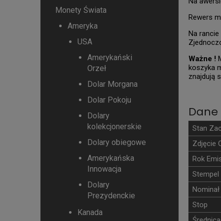
Na awersi
Monety Świata
Rewers mo
Ameryka
Na rancie
USA
Zjednocz
Amerykański
Ważne !
M
koszyka m
Orzeł
znajdują s
Dolar Morgana
Dolar Pokoju
Dane 
Dolary
kolekcjonerskie
Stan Za
Dolary obiegowe
Zdjęcie 
Amerykańska
Rok Emis
Innowacja
Stempel
Dolary
Nominał
Prezydenckie
Stop
Kanada
Średnica