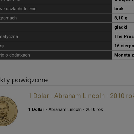
e uszlachetnienie
brak
gramach
8,10 g
gładki
ematyczna
The Pres
sji
16 sierp
je o dodatkach
Moneta z
kty powiązane
1 Dolar - Abraham Lincoln - 2010 ro
1 Dollar
- Abraham Lincoln - 2010 rok