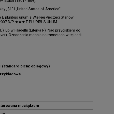
w latach (1801-1809).
y „$1” i „United States of America”.
 E pluribus unum z Wielkiej Pieczęci Stanów
2007 D/P ★★★ E PLURIBUS UNUM.
 lub w Filadelfii (Literka P). Nad przyciskiem do
er). Oznaczenia mennic na monetach w tej serii
1 (standard bicia: obiegowy)
przykładowe
aterowana mosiądzem
 mm