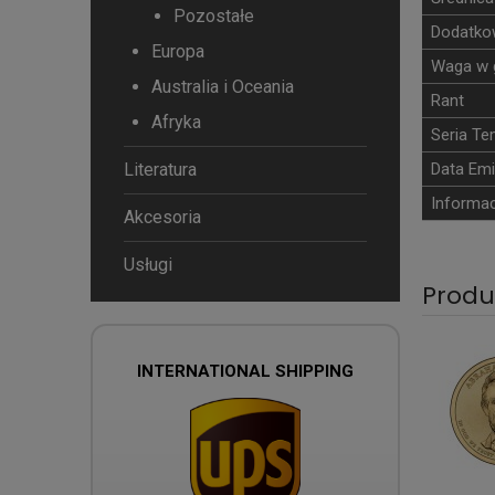
Pozostałe
Dodatkow
Europa
Waga w 
Australia i Oceania
Rant
Afryka
Seria T
Literatura
Data Emi
Informac
Akcesoria
Usługi
Produ
INTERNATIONAL SHIPPING