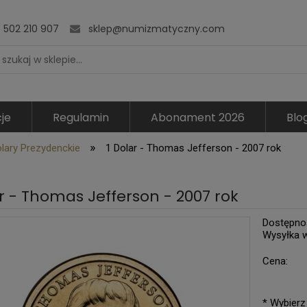
502 210 907
sklep@numizmatyczny.com
je
Regulamin
Abonament 2026
Blo
»
lary Prezydenckie
1 Dolar - Thomas Jefferson - 2007 rok
ar - Thomas Jefferson - 2007 rok
Dostępno
Wysyłka 
Cena:
*
Wybierz