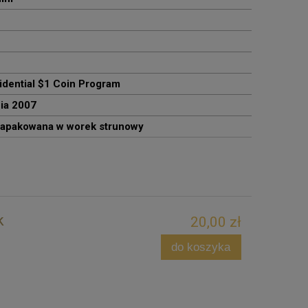
idential $1 Coin Program
nia 2007
apakowana w worek strunowy
k
20,00 zł
do koszyka