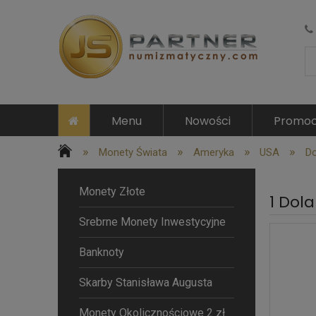
Menu
Nowości
Promoc
»
»
»
»
Monety Świata
Ameryka
USA
Do
Monety Złote
1 Dol
Srebrne Monety Inwestycyjne
Banknoty
Skarby Stanisława Augusta
Monety Okolicznościowe 2 zł