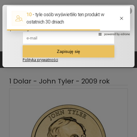
502 210 907
sklep@numizmatyczny.com
1 Dolar - John Tyler - 2009 rok