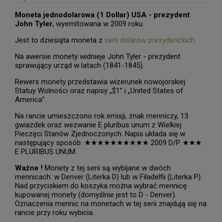
Moneta jednodolarowa (1 Dollar) USA - prezydent
John Tyler
, wyemitowana w 2009 roku.
Jest to dziesiąta moneta z
serii dolarów prezydenckich.
Na awersie monety widnieje John Tyler - prezydent
sprawujący urząd w latach (1841-1845).
Rewers monety przedstawia wizerunek nowojorskiej
Statuy Wolności oraz napisy „$1” i „United States of
America”.
Na rancie umieszczono rok emisji, znak menniczy, 13
gwiazdek oraz wezwanie E pluribus unum z Wielkiej
Pieczęci Stanów Zjednoczonych. Napis układa się w
następujący sposób: ★★★★★★★★★★ 2009 D/P ★★★
E PLURIBUS UNUM.
Ważne !
Monety z tej serii są wybijane w dwóch
mennicach: w Denver (Literka D) lub w Filadelfii (Literka P).
Nad przyciskiem do koszyka można wybrać mennicę
kupowanej monety (domyślnie jest to D - Denver).
Oznaczenia mennic na monetach w tej serii znajdują się na
rancie przy roku wybicia.