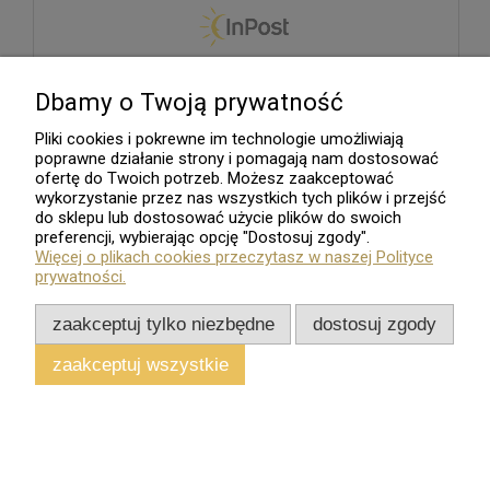
Dbamy o Twoją prywatność
Pliki cookies i pokrewne im technologie umożliwiają
poprawne działanie strony i pomagają nam dostosować
ofertę do Twoich potrzeb. Możesz zaakceptować
wykorzystanie przez nas wszystkich tych plików i przejść
do sklepu lub dostosować użycie plików do swoich
preferencji, wybierając opcję "Dostosuj zgody".
Więcej o plikach cookies przeczytasz w naszej Polityce
prywatności.
zaakceptuj tylko niezbędne
dostosuj zgody
zaakceptuj wszystkie
Sklep internetowy
Shoper.pl
Wszelkie Prawa Zastrzeżone - 2026. Sklep Numizmatyczny.Com
pokaż pełną wersję strony