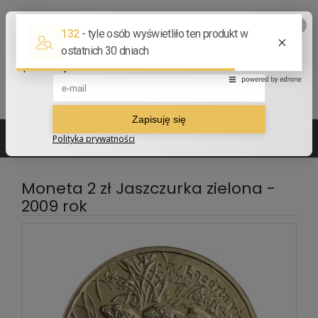
502 210 907
sklep@numizmatyczny.com
Moneta 2 zł Jaszczurka zielona -
2009 rok