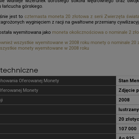
ie widnieje wizerunek dorosłego sokoła wędrownego oraz dwójki 
 łańcucha górskiego.
nie jest to
czternasta moneta 20 złotowa z serii Zwierzęta świat
zagrożonych wyginięciem z racji na gwałtowne przemiany cywilizacyjn
ostała wyemitowana jako
moneta okolicznościowa o nominale 2 zło
wnież wszystkie wyemitowane w 2008 roku monety o nominale 20 z
szystkie monety wyemitowane w 2008 roku
techniczne
chowania Oferowanej Monety
Stan Men
Oferowanej Monety
Zdjęcie 
ji
2008
lustrzany
20 złoty
107 000
Ag 925