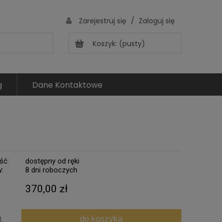
/
Zarejestruj się
Zaloguj się
Koszyk:
(pusty)
g
Dane Kontaktowe
ść:
dostępny od ręki
w:
8 dni roboczych
370,00 zł
do koszyka
t.