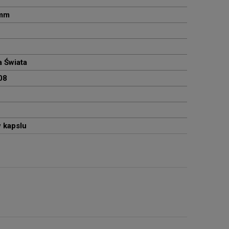
 mm
a Świata
08
 kapslu