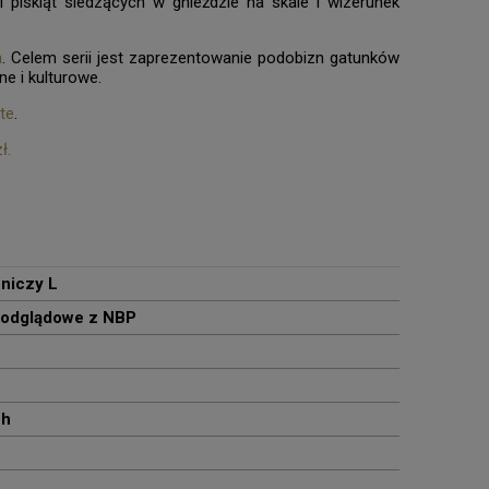
piskląt siedzących w gnieździe na skale i wizerunek
a
. Celem serii jest zaprezentowanie podobizn gatunków
e i kulturowe.
te
.
ł.
niczy L
podglądowe z NBP
ch