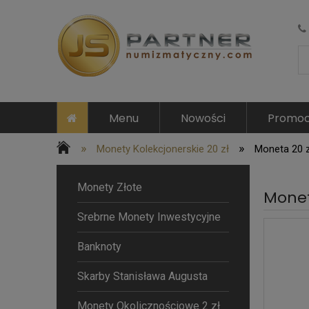
Menu
Nowości
Promoc
»
»
Monety Kolekcjonerskie 20 zł
Moneta 20 
Monety Złote
Monet
Srebrne Monety Inwestycyjne
Banknoty
Skarby Stanisława Augusta
Monety Okolicznościowe 2 zł