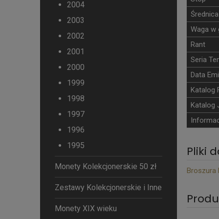
2004
Średnica
2003
Waga w 
2002
Rant
2001
Seria T
2000
Data Emi
1999
Katalog 
1998
Katalog 
1997
Informac
1996
1995
Pliki 
Monety Kolekcjonerskie 50 zł
Broszura
Zestawy Kolekcjonerskie i Inne
Produ
Monety XIX wieku