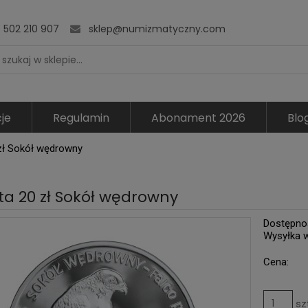
502 210 907
sklep@numizmatyczny.com
je
Regulamin
Abonament 2026
Blo
zł Sokół wędrowny
a 20 zł Sokół wędrowny
Dostępno
Wysyłka 
Cena:
sz