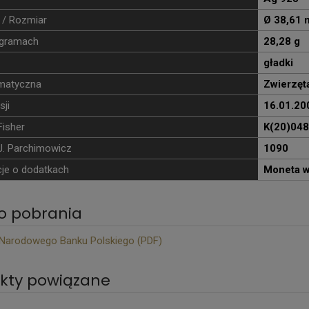
 / Rozmiar
Ø 38,61
gramach
28,28 g
gładki
ematyczna
Zwierzęt
sji
16.01.20
Fisher
K(20)048
J. Parchimowicz
1090
je o dodatkach
Moneta w
do pobrania
 Narodowego Banku Polskiego (PDF)
kty powiązane