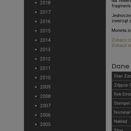
Na rewers
2018
fragmentu
2017
Jednocześ
zwierząt 
2016
Moneta z
2015
2014
Zobacz ró
Zobacz w
2013
2012
Dane 
2011
Stan Za
2010
Zdjęcie 
2009
Rok Emis
2008
Stempel
2007
Nominał
2006
Nakład
2005
Stop