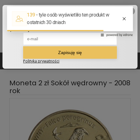
502 210 907
sklep@numizmatyczny.com
Moneta 2 zł Sokół wędrowny - 2008
rok