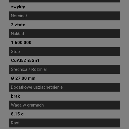
zwykły
Nominał
2 złote
Nakład
1 600 000
Stop
CuAl5Zn5Sn1
Średnica / Rozmiar
Ø 27,00 mm
Dodatkowe uszlachetnienie
brak
Waga w gramach
8,15 g
Rant